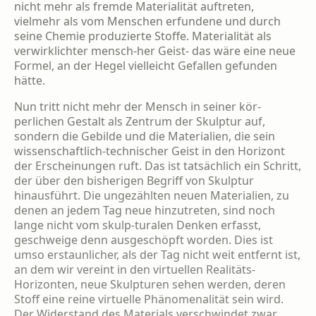
nicht mehr als fremde Materialität auftre­ten,
vielmehr als vom Menschen erfundene und durch
seine Chemie produzierte Stoffe. Ma­terialität als
verwirklichter mensch-her Geist- das wäre eine neue
Formel, an der Hegel viel­leicht Gefallen gefunden
hätte.
Nun tritt nicht mehr der Mensch in seiner kör­
perlichen Gestalt als Zentrum der Skulptur auf,
sondern die Gebilde und die Materialien, die sein
wissenschaftlich-technischer Geist in den Horizont
der Erscheinungen ruft. Das ist tat­sächlich ein Schritt,
der über den bisherigen Begriff von Skulptur
hinausführt. Die unge­zählten neuen Materialien, zu
denen an jedem Tag neue hinzutreten, sind noch
lange nicht vom skulp-turalen Denken erfasst,
geschwei­ge denn ausgeschöpft worden. Dies ist
umso erstaunlicher, als der Tag nicht weit entfernt ist,
an dem wir vereint in den virtuellen Rea­litäts-
Horizonten, neue Skulpturen sehen wer­den, deren
Stoff eine reine virtuelle Phänome­nalität sein wird.
Der Widerstand des Materials verschwindet zwar,