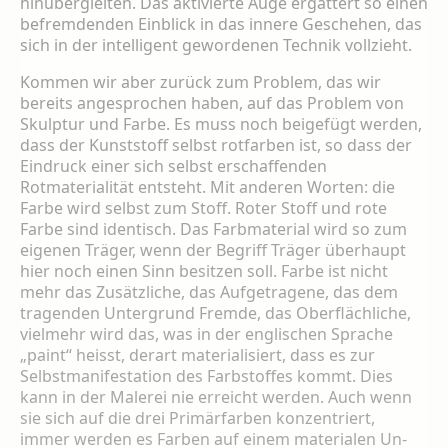
hinüber­gleiten. Das aktivierte Auge ergattert so einen
befremdenden Einblick in das innere Gesche­hen, das
sich in der intelligent gewordenen Technik vollzieht.
Kommen wir aber zurück zum Problem, das wir
bereits angesprochen haben, auf das Pro­blem von
Skulptur und Farbe. Es muss noch beigefügt werden,
dass der Kunststoff selbst rotfarben ist, so dass der
Eindruck einer sich selbst erschaffenden
Rotmaterialität entsteht. Mit anderen Worten: die
Farbe wird selbst zum Stoff. Roter Stoff und rote
Farbe sind identisch. Das Farbmaterial wird so zum
eige­nen Träger, wenn der Begriff Träger überhaupt
hier noch einen Sinn besitzen soll. Farbe ist nicht
mehr das Zusätzliche, das Aufgetrage­ne, das dem
tragenden Untergrund Fremde, das Oberflächliche,
vielmehr wird das, was in der englischen Sprache
„paint“ heisst, derart materialisiert, dass es zur
Selbstmanifestation des Farbstoffes kommt. Dies
kann in der Ma­lerei nie erreicht werden. Auch wenn
sie sich auf die drei Primärfarben konzentriert,
immer werden es Farben auf einem materialen Un­