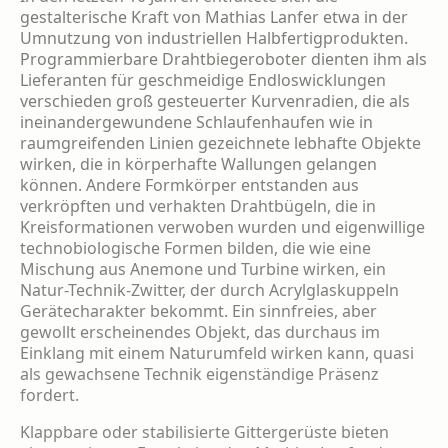
gestalterische Kraft von Mathias Lanfer etwa in der
Umnutzung von industriellen Halbfertig­produkten.
Programmierbare Drahtbiegerobo­ter dienten ihm als
Lieferanten für geschmei­dige Endloswicklungen
verschieden groß gesteuerter Kurvenradien, die als
ineinander­gewundene Schlaufenhaufen wie in
raumgrei­fenden Linien gezeichnete lebhafte Objekte
wirken, die in körperhafte Wallungen gelan­gen
können. Andere Formkörper entstanden aus
verkröpften und verhakten Drahtbügeln, die in
Kreisformationen verwoben wurden und eigenwillige
technobiologische Formen bilden, die wie eine
Mischung aus Anemone und Turbine wirken, ein
Natur-Technik-Zwitter, der durch Acrylglaskuppeln
Gerätecharakter bekommt. Ein sinnfreies, aber
gewollt erschei­nendes Objekt, das durchaus im
Einklang mit einem Naturumfeld wirken kann, quasi
als gewachsene Technik eigenständige Präsenz
fordert.
Klappbare oder stabilisierte Gittergerüste bie­ten