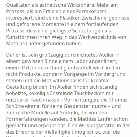
Qualitäten als ästhetische Wirksphäre. Mehr am
Prozess, als am Erzielen eines Formkörpers
interessiert, sind seine Plastiken Zwischenergebnisse
und gefrorene Momente in einem fortlaufenden
Prozess, dessen ergiebigste Schöpfungen als
Kunstformen ihren Weg in das Werkverzeich­nis von
Mathias Lanfer gefunden haben.
Daher ist sein großzügig durchlichtetes Atelier in
einem gewissen Sinne einem Labor ange­nähert,
einem Ort, in dem ständig entwickelt wird, in dem
nicht Produkte, sondern Vorgän­ge im Vordergrund
stehen und die Motivati­onsbasis für kreative
Gestaltung bilden. Im Atelier finden sich ständig
beheizte, kokelig dünstelnde Tauchbecken mit
nutzbarer Tauch­masse – Vorrichtungen, die Thomas
Schüt­te einmal für seine Gespenster nutzte – und
zahlreiche Modelle auf Sockeln, die von den
Formerfahrungen künden, die Mathias Lanfer schon
gemacht und erprobt hat. Eine Wir­kungsstätte, in der
das Erlebnis der Vielfältig­keit möglich ist, weil die