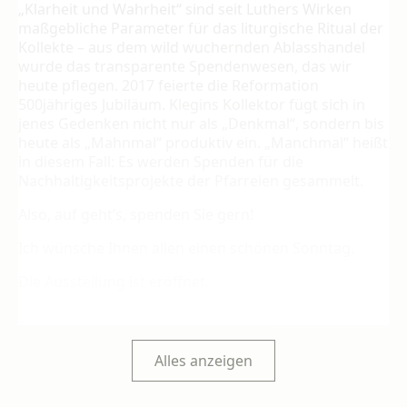
„Klarheit und Wahrheit“ sind seit Luthers Wirken
maßgebliche Parameter für das liturgische Ritual der
Kollekte – aus dem wild wuchernden Ablasshandel
wurde das transparente Spendenwesen, das wir
heute pflegen. 2017 feierte die Reformation
500jähriges Jubiläum. Klegins Kollektor fügt sich in
jenes Gedenken nicht nur als „Denkmal“, sondern bis
heute als „Mahnmal“ produktiv ein. „Manchmal“ heißt
in diesem Fall: Es werden Spenden für die
Nachhaltigkeitsprojekte der Pfarreien gesammelt.
Also, auf geht’s, spenden Sie gern!
Ich wünsche Ihnen allen einen schönen Sonntag.
Die Ausstellung ist eröffnet.
_______________________________________
Alles anzeigen