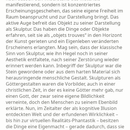
manifestierend, sondern ist kon­zentriertes
Erscheinungsgeschehen, das sei­ne eigene Freiheit im
Raum beansprucht und zur Darstellung bringt. Das
aktive Auge befreit das Objekt zu seiner Darstellung
als Skulptur. Das haben die Dinge oder Objekte
erfahren, seit sie als „objets trouves“ in den Horizont
der Kunst gerieten und ein Eigenleben veränder­ten
Erscheinens erlangten. Mag sein, dass der klassische
Sinn von Skulptur, wie ihn Hegel noch in seiner
Aesthetik entfaltete, nach sei­ner Zerstörung wieder
erinnert werden kann. Inbegriff der Skulptur war die
Stein geworde­ne oder aus dem harten Material sich
heraus­ringende menschliche Gestalt. Skulpturen als
Göttergestalten waren die Vorbilder, auch in einer
christlichen Zeit, in der es keine Götter mehr gab, nur
einen Gott, der zwar seine eige­ne Bildlichkeit
verneinte, doch den Menschen zu seinem Ebenbild
erklärte. Nun, im Zeitalter der als kognitive Illusion
entdeckten Welt und der erfundenen Wirklichkeit –
bis hin zur virtu­ellen Realitäts-Phantastik – besitzen
die Din­ge eine Eigenmacht – gerade dadurch, dass sie