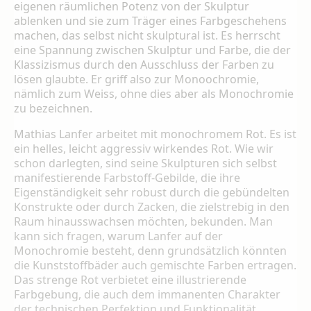
eigenen räumlichen Potenz von der Skulptur
ablenken und sie zum Träger eines Farbgeschehens
machen, das selbst nicht skulptural ist. Es herrscht
eine Spannung zwischen Skulptur und Farbe, die der
Klassi­zismus durch den Ausschluss der Farben zu
lösen glaubte. Er griff also zur Monoochromie,
nämlich zum Weiss, ohne dies aber als Mono­chromie
zu bezeichnen.
Mathias Lanfer arbeitet mit monochromem Rot. Es ist
ein helles, leicht aggressiv wir­kendes Rot. Wie wir
schon darlegten, sind seine Skulpturen sich selbst
manifestierende Farbstoff-Gebilde, die ihre
Eigenständigkeit sehr robust durch die gebündelten
Konstruk­te oder durch Zacken, die zielstrebig in den
Raum hinausswachsen möchten, bekunden. Man
kann sich fragen, warum Lanfer auf der
Monochromie besteht, denn grundsätzlich könnten
die Kunststoffbäder auch gemisch­te Farben ertragen.
Das strenge Rot verbietet eine illustrierende
Farbgebung, die auch dem immanenten Charakter
der technischen Per­fektion und Funktionalität