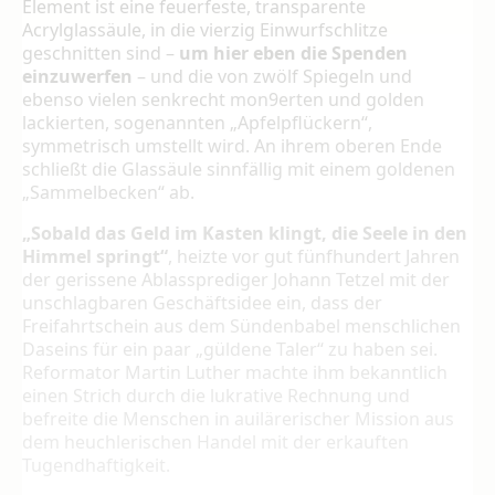
Element ist eine feuerfeste, transparente
Acrylglassäule, in die vierzig Einwurfschlitze
geschnitten sind –
um hier eben die Spenden
einzuwerfen
– und die von zwölf Spiegeln und
ebenso vielen senkrecht mon9erten und golden
lackierten, sogenannten „Apfelpﬂückern“,
symmetrisch umstellt wird. An ihrem oberen Ende
schließt die Glassäule sinnfällig mit einem goldenen
„Sammelbecken“ ab.
„Sobald das Geld im Kasten klingt, die Seele in den
Himmel springt“
, heizte vor gut fünfhundert Jahren
der gerissene Ablassprediger Johann Tetzel mit der
unschlagbaren Geschäftsidee ein, dass der
Freifahrtschein aus dem Sündenbabel menschlichen
Daseins für ein paar „güldene Taler“ zu haben sei.
Reformator Martin Luther machte ihm bekanntlich
einen Strich durch die lukrative Rechnung und
befreite die Menschen in auilärerischer Mission aus
dem heuchlerischen Handel mit der erkauften
Tugendhaftigkeit.