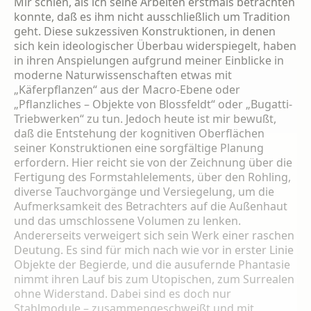
Mir schien, als ich seine Ar­beiten erstmals betrachten
konnte, daß es ihm nicht ausschließlich um Tradition
geht. Diese sukzessiven Konstruktionen, in denen
sich kein ideologischer Überbau widerspiegelt, haben
in ihren Anspielungen aufgrund meiner Einblicke in
moderne Naturwissenschaften et­was mit
„Käferpflanzen“ aus der Macro-Ebene oder
„Pflanzliches – Objekte von Blossfeldt“ oder „Bugatti-
Triebwerken“ zu tun. Jedoch heute ist mir bewußt,
daß die Entstehung der kognitiven Oberflächen
seiner Konstruktionen eine sorgfältige Planung
erfordern. Hier reicht sie von der Zeichnung über die
Fertigung des Formstahlelements, über den Rohling,
di­verse Tauchvorgänge und Versiegelung, um die
Aufmerksamkeit des Betrachters auf die Außenhaut
und das umschlossene Volumen zu lenken.
Andererseits verweigert sich sein Werk einer raschen
Deutung. Es sind für mich nach wie vor in erster Linie
Objekte der Be­gierde, und die ausufernde Phantasie
nimmt ihren Lauf bis zum Utopischen, zum Surrea­len
ohne Widerstand. Dabei sind es doch nur
Stahlmodule – zusammengeschweißt und mit