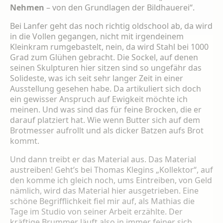
Nehmen
– von den Grundlagen der Bildhauerei“.
Bei Lanfer geht das noch richtig oldschool ab, da wird
in die Vollen gegangen, nicht mit irgendeinem
Kleinkram rumgebastelt, nein, da wird Stahl bei 1000
Grad zum Glühen gebracht. Die Sockel, auf denen
seinen Skulpturen hier sitzen sind so ungefähr das
Solideste, was ich seit sehr langer Zeit in einer
Ausstellung gesehen habe. Da artikuliert sich doch
ein gewisser Anspruch auf Ewigkeit möchte ich
meinen. Und was sind das für feine Brocken, die er
darauf platziert hat. Wie wenn Butter sich auf dem
Brotmesser aufrollt und als dicker Batzen aufs Brot
kommt.
Und dann treibt er das Material aus. Das Material
austreiben! Geht’s bei Thomas Klegins „Kollektor“, auf
den komme ich gleich noch, ums Eintreiben, von Geld
nämlich, wird das Material hier ausgetrieben. Eine
schöne Begrifflichkeit fiel mir auf, als Mathias die
Tage im Studio von seiner Arbeit erzählte. Der
kräftige Brummer läuft also in immer feiner sich