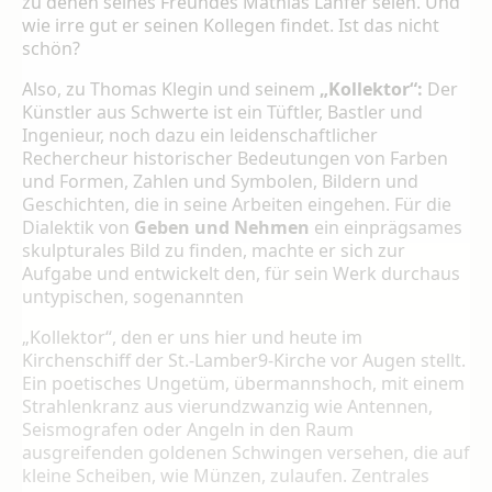
zu denen seines Freundes Mathias Lanfer seien. Und
wie irre gut er seinen Kollegen findet. Ist das nicht
schön?
Also, zu Thomas Klegin und seinem
„Kollektor“:
Der
Künstler aus Schwerte ist ein Tüftler, Bastler und
Ingenieur, noch dazu ein leidenschaftlicher
Rechercheur historischer Bedeutungen von Farben
und Formen, Zahlen und Symbolen, Bildern und
Geschichten, die in seine Arbeiten eingehen. Für die
Dialektik von
Geben und Nehmen
ein einprägsames
skulpturales Bild zu ﬁnden, machte er sich zur
Aufgabe und entwickelt den, für sein Werk durchaus
untypischen, sogenannten
„Kollektor“, den er uns hier und heute im
Kirchenschiﬀ der St.-Lamber9-Kirche vor Augen stellt.
Ein poetisches Ungetüm, übermannshoch, mit einem
Strahlenkranz aus vierundzwanzig wie Antennen,
Seismografen oder Angeln in den Raum
ausgreifenden goldenen Schwingen versehen, die auf
kleine Scheiben, wie Münzen, zulaufen. Zentrales