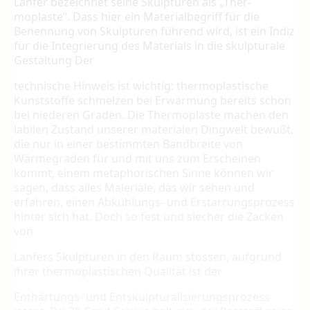
Lanfer bezeichnet seine Skulpturen als „Ther­
moplaste“. Dass hier ein Materialbegriff für die
Benennung von Skulpturen führend wird, ist ein Indiz
für die Integrierung des Materials in die skulpturale
Gestaltung Der
technische Hinweis ist wichtig: thermoplas­tische
Kunststoffe schmelzen bei Erwär­mung bereits schon
bei niederen Graden. Die Thermoplaste machen den
labilen Zu­stand unserer materialen Dingwelt bewußt,
die nur in einer bestimmten Bandbreite von
Wärmegraden für und mit uns zum Erschei­nen
kommt, einem metaphorischen Sin­ne können wir
sagen, dass alles Maleriale, das wir sehen und
erfahren, einen Abküh­lungs- und Erstarrungsprozess
hinter sich hat. Doch so fest und siecher die Zacken
von
Lanfers Skulpturen in den Raum stossen, auf­grund
ihrer thermoplastischen Qualität ist der
Enthärtungs- und Entskulpturalisierungspro­zess