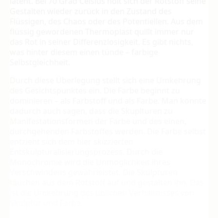
latent. Bei 70 Grad Celsius holt sich der Rotstoff seine
Gestalten wieder zurück in den Zustand des
Flüssigen, des Chaos oder des Potentiellen. Aus dem
flüssig gewordenen Thermoplast quillt immer nur
das Rot in seiner Differenzlosigkeit. Es gibt nichts,
was hinter diesem einen tünde – farbige
Selbstgleichheit.
Durch diese Überlegung stellt sich eine Um­kehrung
des Gesichtspunktes ein. Die Farbe beginnt zu
dominieren – als Farbstoff und als Farbe. Man könnte
dadurch auch sagen, dass die Skuplturen zu
Manifestationsformen der Farbe und des einen,
durchgehenden Farb­stoffes werden. Die Farbe selbst
entzieht sich dem hier skizzierten
Entskulpturalisierungs­prozess. Durch die
Monochromie wird die Un­möglichkeit ihres
Verschwindens gewährleis­tet. Die Skulpturen
tauchen aus dem Rotstoff auf und gestalten ihn. Das
ist die Umkehrung des üblichen Verhältnisses von
Skulptur und Farbe.