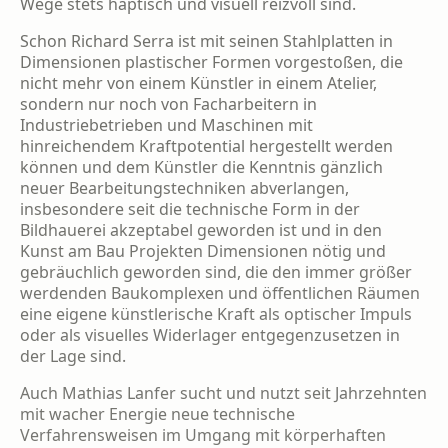
Wege stets haptisch und visuell reizvoll sind.
Schon Richard Serra ist mit seinen Stahlplat­ten in
Dimensionen plastischer Formen vorge­stoßen, die
nicht mehr von einem Künstler in einem Atelier,
sondern nur noch von Fachar­beitern in
Industriebetrieben und Maschinen mit
hinreichendem Kraftpotential hergestellt werden
können und dem Künstler die Kennt­nis gänzlich
neuer Bearbeitungstechniken ab­verlangen,
insbesondere seit die technische Form in der
Bildhauerei akzeptabel geworden ist und in den
Kunst am Bau Projekten Dimen­sionen nötig und
gebräuchlich geworden sind, die den immer größer
werdenden Baukom­plexen und öffentlichen Räumen
eine eigene künstlerische Kraft als optischer Impuls
oder als visuelles Widerlager entgegenzusetzen in
der Lage sind.
Auch Mathias Lanfer sucht und nutzt seit Jahr­zehnten
mit wacher Energie neue technische
Verfahrensweisen im Umgang mit körperhaf­ten