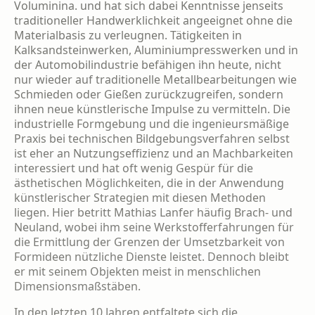
Voluminina. und hat sich dabei Kenntnisse jenseits
traditioneller Handwerklichkeit ange­eignet ohne die
Materialbasis zu verleugnen. Tätigkeiten in
Kalksandsteinwerken, Alumini­umpresswerken und in
der Automobilindustrie befähigen ihn heute, nicht
nur wieder auf tra­ditionelle Metallbearbeitungen wie
Schmieden oder Gießen zurückzugreifen, sondern
ihnen neue künstlerische Impulse zu vermitteln. Die
industrielle Formgebung und die ingenieurs­mäßige
Praxis bei technischen Bildgebungs­verfahren selbst
ist eher an Nutzungseffizienz und an Machbarkeiten
interessiert und hat oft wenig Gespür für die
ästhetischen Möglich­keiten, die in der Anwendung
künstlerischer Strategien mit diesen Methoden
liegen. Hier betritt Mathias Lanfer häufig Brach- und
Neu­land, wobei ihm seine Werkstofferfahrungen für
die Ermittlung der Grenzen der Umsetzbar­keit von
Formideen nützliche Dienste leistet. Dennoch bleibt
er mit seinem Objekten meist in menschlichen
Dimensionsmaßstäben.
In den letzten 10 Jahren entfaltete sich die