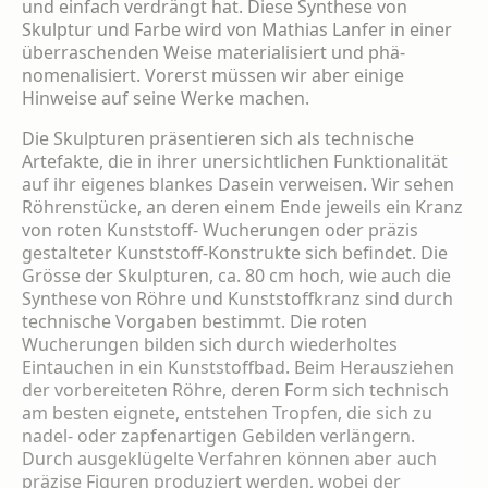
und einfach verdrängt hat. Diese Synthese von
Skulptur und Farbe wird von Mathias Lanfer in einer
überraschenden Weise materialisiert und phä­
nomenalisiert. Vorerst müssen wir aber einige
Hinweise auf seine Werke machen.
Die Skulpturen präsentieren sich als techni­sche
Artefakte, die in ihrer unersichtlichen Funktionalität
auf ihr eigenes blankes Dasein verweisen. Wir sehen
Röhrenstücke, an deren einem Ende jeweils ein Kranz
von roten Kunst­stoff- Wucherungen oder präzis
gestalteter Kunststoff-Konstrukte sich befindet. Die
Grös­se der Skulpturen, ca. 80 cm hoch, wie auch die
Synthese von Röhre und Kunststoffkranz sind durch
technische Vorgaben bestimmt. Die roten
Wucherungen bilden sich durch wieder­holtes
Eintauchen in ein Kunststoffbad. Beim Herausziehen
der vorbereiteten Röhre, deren Form sich technisch
am besten eignete, ent­stehen Tropfen, die sich zu
nadel- oder zap­fenartigen Gebilden verlängern.
Durch ausge­klügelte Verfahren können aber auch
präzise Figuren produziert werden, wobei der