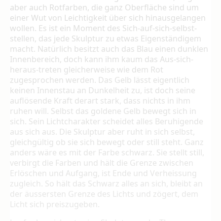
aber auch Rotfarben, die ganz Oberfläche sind um
einer Wut von Leichtigkeit über sich hinausgelangen
wollen. Es ist ein Moment des Sich-auf-sich-selbst-
stellen, das jede Skulptur zu etwas Eigenstän­digem
macht. Natürlich besitzt auch das Blau einen dunklen
Innenbereich, doch kann ihm kaum das Aus-sich-
heraus-treten gleicherwei­se wie dem Rot
zugesprochen werden. Das Gelb lässt eigentlich
keinen Innenstau an Dun­kelheit zu, ist doch seine
auflösende Kraft der­art stark, dass nichts in ihm
ruhen will. Selbst das goldene Gelb bewegt sich in
sich. Sein Lichtcharakter scheidet alles Beruhigende
aus sich aus. Die Skulptur aber ruht in sich selbst,
gleichgültig ob sie sich bewegt oder still steht. Ganz
anders wäre es mit der Farbe schwarz. Sie stellt still,
verbirgt die Farben und hält die Grenze zwischen
Erlöschen und Aufgang, ist Ende und Verheissung
zugleich. So hält das Schwarz alles an sich, bleibt an
der äussers­ten Grenze des Lichts und zögert, dem
Licht sich preiszugeben.