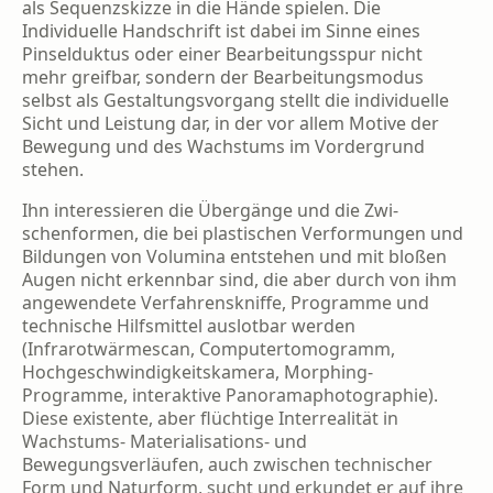
als Sequenz­skizze in die Hände spielen. Die
Individuelle Handschrift ist dabei im Sinne eines
Pinsel­duktus oder einer Bearbeitungsspur nicht
mehr greifbar, sondern der Bearbeitungsmo­dus
selbst als Gestaltungsvorgang stellt die individuelle
Sicht und Leistung dar, in der vor allem Motive der
Bewegung und des Wachs­tums im Vordergrund
stehen.
Ihn interessieren die Übergänge und die Zwi­
schenformen, die bei plastischen Verformun­gen und
Bildungen von Volumina entstehen und mit bloßen
Augen nicht erkennbar sind, die aber durch von ihm
angewendete Verfah­renskniffe, Programme und
technische Hilfs­mittel auslotbar werden
(Infrarotwärmescan, Computertomogramm,
Hochgeschwindig­keitskamera, Morphing-
Programme, interak­tive Panoramaphotographie).
Diese existente, aber flüchtige Interrealität in
Wachstums- Ma­terialisations- und
Bewegungsverläufen, auch zwischen technischer
Form und Naturform, sucht und erkundet er auf ihre